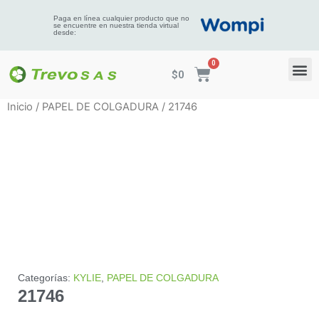
Paga en línea cualquier producto que no
se encuentre en nuestra tienda virtual
desde:
$
0
Inicio
/
PAPEL DE COLGADURA
/ 21746
Categorías:
KYLIE
,
PAPEL DE COLGADURA
21746