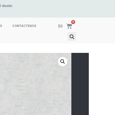
l desde:
$
0
ES
CONTÁCTENOS