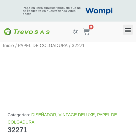
Paga en línea cualquier producto que no
se encuentre en nuestra tienda virtual
desde:
$
0
Inicio
/
PAPEL DE COLGADURA
/ 32271
Categorías:
DISEÑADOR
,
VINTAGE DELUXE
,
PAPEL DE
COLGADURA
32271