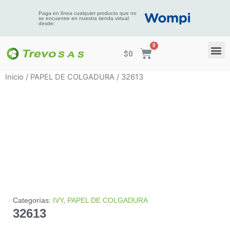
Paga en línea cualquier producto que no
se encuentre en nuestra tienda virtual
desde:
$
0
Inicio
/
PAPEL DE COLGADURA
/ 32613
Categorías:
IVY
,
PAPEL DE COLGADURA
32613