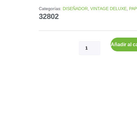
Categorías:
DISEÑADOR
,
VINTAGE DELUXE
,
PA
32802
Añadir al ca