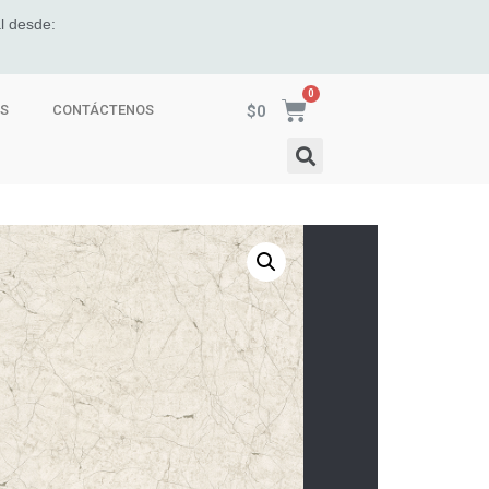
l desde:
$
0
ES
CONTÁCTENOS