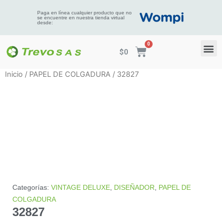
Paga en línea cualquier producto que no
se encuentre en nuestra tienda virtual
desde:
$
0
Inicio
/
PAPEL DE COLGADURA
/ 32827
Categorías:
VINTAGE DELUXE
,
DISEÑADOR
,
PAPEL DE
COLGADURA
32827