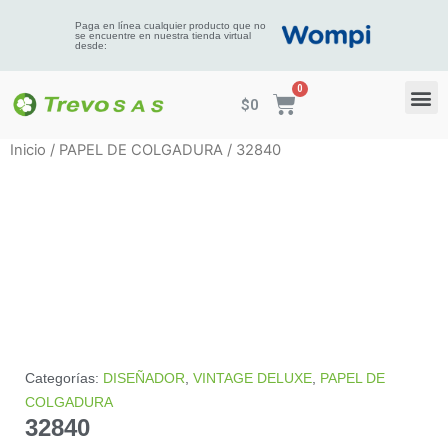
Paga en línea cualquier producto que no
se encuentre en nuestra tienda virtual
desde:
$
0
Inicio
/
PAPEL DE COLGADURA
/ 32840
Categorías:
DISEÑADOR
,
VINTAGE DELUXE
,
PAPEL DE
COLGADURA
32840