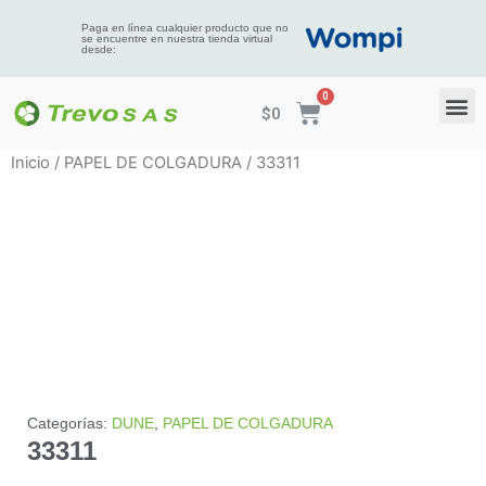
Paga en línea cualquier producto que no
se encuentre en nuestra tienda virtual
desde:
$
0
Inicio
/
PAPEL DE COLGADURA
/ 33311
Categorías:
DUNE
,
PAPEL DE COLGADURA
33311