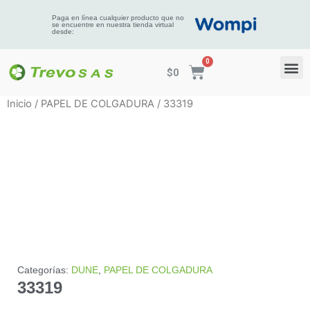
Paga en línea cualquier producto que no
se encuentre en nuestra tienda virtual
desde:
$
0
Inicio
/
PAPEL DE COLGADURA
/ 33319
Categorías:
DUNE
,
PAPEL DE COLGADURA
33319