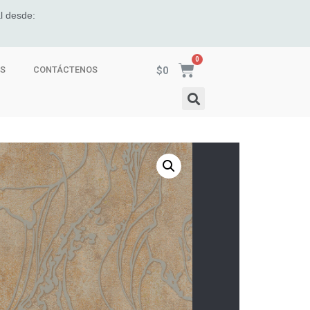
l desde:
$
0
ES
CONTÁCTENOS