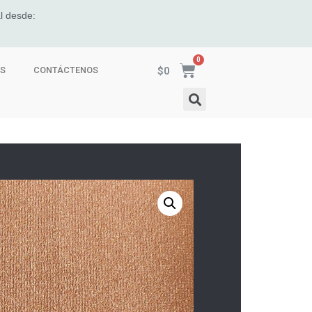
l desde:
$
0
ES
CONTÁCTENOS