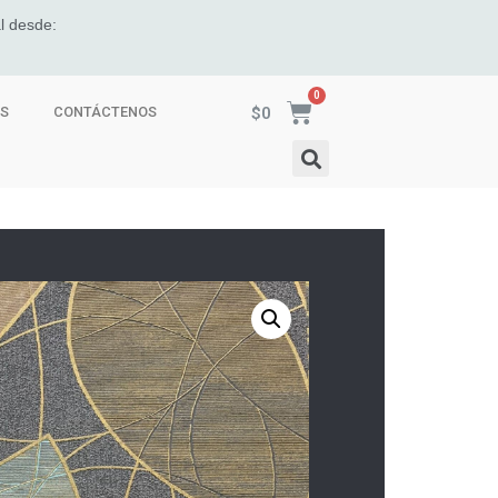
l desde:
$
0
ES
CONTÁCTENOS