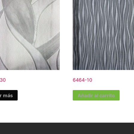
30
6464-10
r más
Añadir al carrito