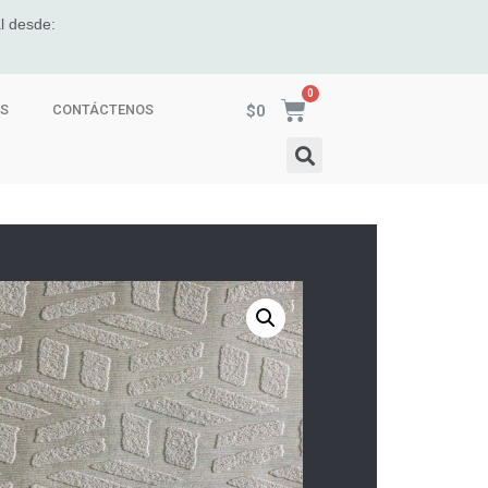
l desde:
$
0
ES
CONTÁCTENOS