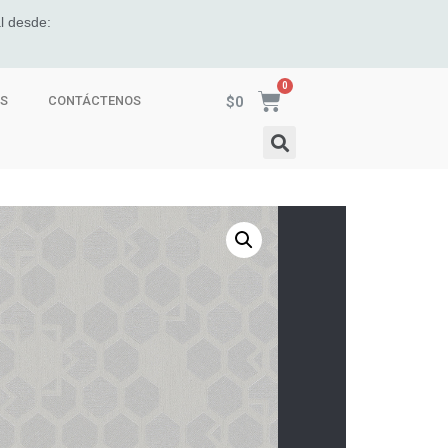
l desde:
$
0
ES
CONTÁCTENOS