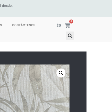
l desde:
$
0
ES
CONTÁCTENOS