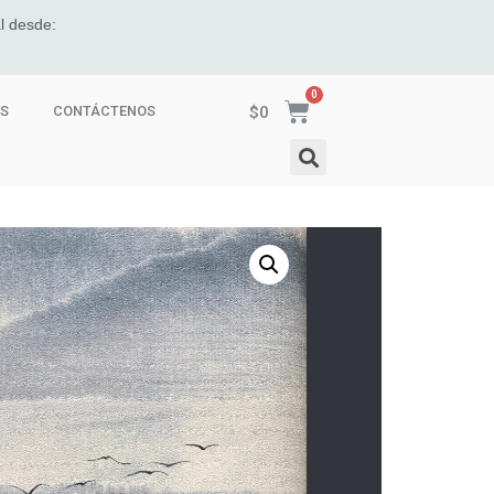
l desde:
$
0
ES
CONTÁCTENOS