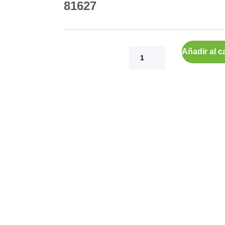
81627
Añadir al ca