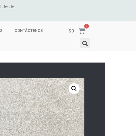
l desde:
$
0
ES
CONTÁCTENOS