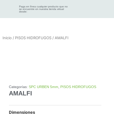
Paga en línea cualquier producto que no
se encuentre en nuestra tienda virtual
desde:
Inicio
/
PISOS HIDROFUGOS
/ AMALFI
Categorías:
SPC URBEN 5mm
,
PISOS HIDROFUGOS
AMALFI
Dimensiones