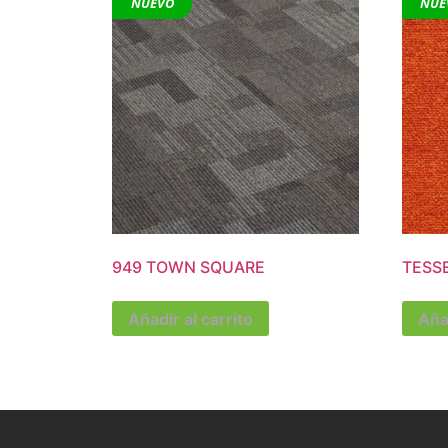
NUEVO
NUE
949 TOWN SQUARE
TESS
Añadir al carrito
Añad