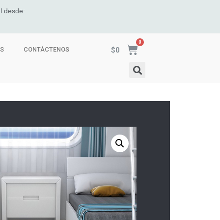
l desde:
$
0
ES
CONTÁCTENOS