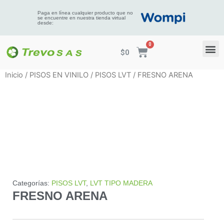
Paga en línea cualquier producto que no
se encuentre en nuestra tienda virtual
desde:
$
0
Inicio
/
PISOS EN VINILO
/
PISOS LVT
/ FRESNO ARENA
Categorías:
PISOS LVT
,
LVT TIPO MADERA
FRESNO ARENA