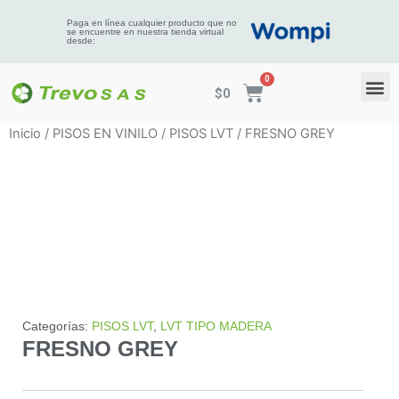
Paga en línea cualquier producto que no
se encuentre en nuestra tienda virtual
desde:
$
0
Inicio
/
PISOS EN VINILO
/
PISOS LVT
/ FRESNO GREY
Categorías:
PISOS LVT
,
LVT TIPO MADERA
FRESNO GREY