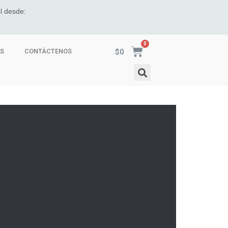
l desde:
$
0
ES
CONTÁCTENOS