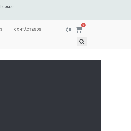
l desde:
$
0
ES
CONTÁCTENOS