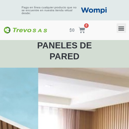
Paga en línea cualquier producto que no
se encuentre en nuestra tienda virtual
desde:
$
0
PANELES DE
PARED