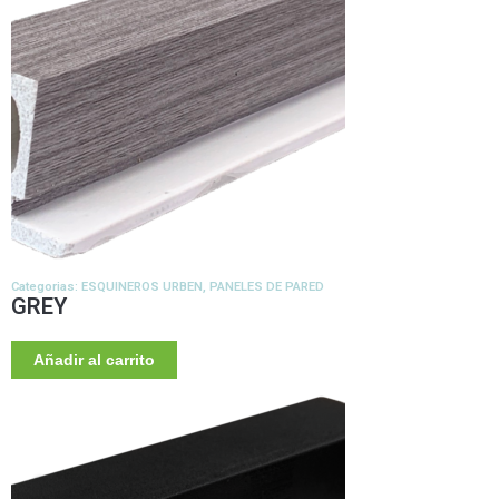
Categorias:
ESQUINEROS URBEN
,
PANELES DE PARED
GREY
Añadir al carrito