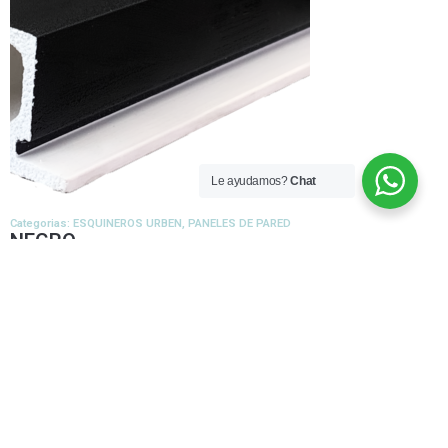
Le ayudamos?
Chat
Categorias:
ESQUINEROS URBEN
,
PANELES DE PARED
NEGRO
Añadir al carrito