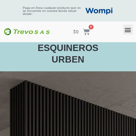
Paga en línea cualquier producto que no
se encuentre en nuestra tienda virtual
desde:
$
0
ESQUINEROS
URBEN