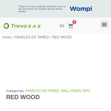
Paga en línea cualquier producto que no
se encuentre en nuestra tienda virtual
desde:
$
0
Inicio
/
PANELES DE PARED
/ RED WOOD
Categorías:
PANELES DE PARED
,
WALL PANEL WPC
RED WOOD