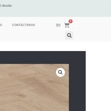
l desde:
$
0
ES
CONTÁCTENOS