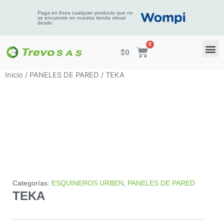
Paga en línea cualquier producto que no
se encuentre en nuestra tienda virtual
desde:
$
0
Inicio
/
PANELES DE PARED
/ TEKA
Categorías:
ESQUINEROS URBEN
,
PANELES DE PARED
TEKA