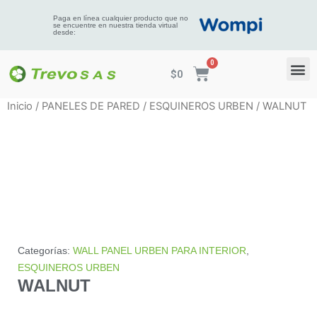
Paga en línea cualquier producto que no
se encuentre en nuestra tienda virtual
desde:
$
0
Inicio
/
PANELES DE PARED
/
ESQUINEROS URBEN
/ WALNUT
Categorías:
WALL PANEL URBEN PARA INTERIOR
,
ESQUINEROS URBEN
WALNUT