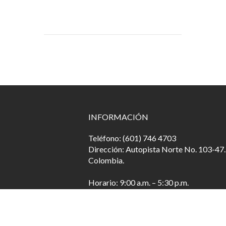
INFORMACIÓN
Teléfono: (601) 746 4703
Dirección: Autopista Norte No. 103-47.
Colombia.
Horario: 9:00 a.m. – 5:30 p.m.
Sábados: 10:00 a.m. – 5:00 p.m.