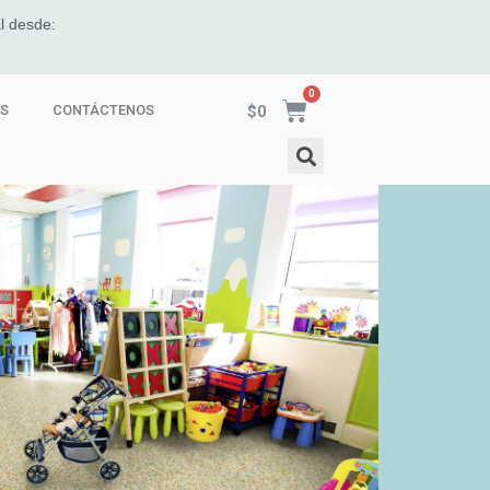
l desde:
$
0
ES
CONTÁCTENOS