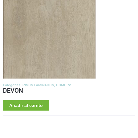
Categorias:
PISOS LAMINADOS
,
HOME 7V
DEVON
Añadir al carrito