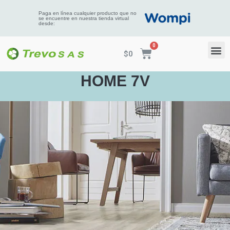
Paga en línea cualquier producto que no
se encuentre en nuestra tienda virtual
desde:
$
0
HOME 7V